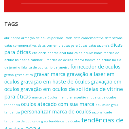
TAGS
abrir ótica
armação de óculos personalizada
data comemorativa
data sazonal
dicas
datas comemorativas
datas comemorativas para óticas
datas sazonais
para óticas
eficiência operacional
fabrica de oculos bahia
fabrica de
oculos balneario camboriu
fabrica de oculos itapevi
fabrica de oculos no rio
fornecedor de oculos
de janeiro
fabrica de oculos rio de janeiro
gravar marca
gravação a laser em
gestão
gestão ótica
óculos
gravação em haste de óculos
gravação em
oculos
gravação em oculos de sol
ideias de vitrine
para óticas
marca de óculos
melhorar a gestão
modelos de oculos
oculos atacado com sua marca
tendencia
oculos de grau
personalizar marca de oculos
tendencia
sazonalidade
tendências de
tendencia de oculos de grau
tendência de óculos