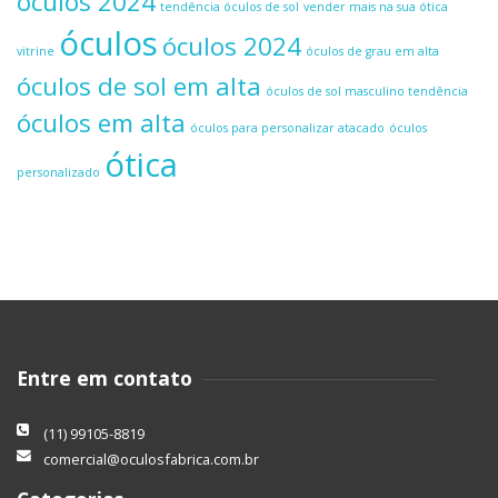
óculos 2024
tendência óculos de sol
vender mais na sua ótica
óculos
óculos 2024
vitrine
óculos de grau em alta
óculos de sol em alta
óculos de sol masculino tendência
óculos em alta
óculos para personalizar atacado
óculos
ótica
personalizado
Entre em contato
(11) 99105-8819
comercial@oculosfabrica.com.br