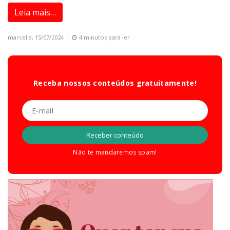
Leia mais…
marcelia,
15/07/2024
4 minutos para ler
Receba nossos conteúdos gratuitamente!
Não te mandaremos spam!