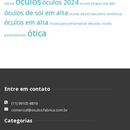
óculos
óculos 2024
vitrine
óculos de grau em alta
óculos de sol em alta
óculos de sol masculino tendência
óculos em alta
óculos para personalizar atacado
óculos
ótica
personalizado
Entre em contato
(11) 99105-8819
comercial@oculosfabrica.com.br
Categorias