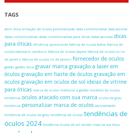
TAGS
abrir ótica
armação de óculos personalizada
data comemorativa
data sazonal
dicas
datas comemorativas
datas comemorativas para óticas
datas sazonais
para óticas
eficiência operacional
fabrica de oculos bahia
fabrica de
oculos balneario camboriu
fabrica de oculos itapevi
fabrica de oculos no rio
fornecedor de oculos
de janeiro
fabrica de oculos rio de janeiro
gravar marca
gravação a laser em
gestão
gestão ótica
óculos
gravação em haste de óculos
gravação em
oculos
gravação em oculos de sol
ideias de vitrine
para óticas
marca de óculos
melhorar a gestão
modelos de oculos
oculos atacado com sua marca
tendencia
oculos de grau
personalizar marca de oculos
tendencia
sazonalidade
tendências de
tendencia de oculos de grau
tendência de óculos
óculos 2024
tendência óculos de sol
vender mais na sua ótica