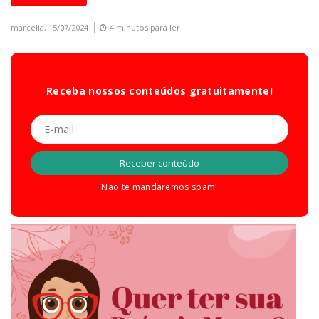
marcelia,
15/07/2024
4 minutos para ler
Receba nossos conteúdos gratuitamente!
Não te mandaremos spam!