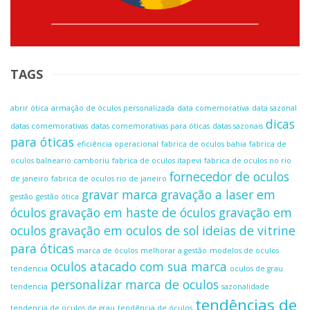
TAGS
abrir ótica
armação de óculos personalizada
data comemorativa
data sazonal
dicas
datas comemorativas
datas comemorativas para óticas
datas sazonais
para óticas
eficiência operacional
fabrica de oculos bahia
fabrica de
oculos balneario camboriu
fabrica de oculos itapevi
fabrica de oculos no rio
fornecedor de oculos
de janeiro
fabrica de oculos rio de janeiro
gravar marca
gravação a laser em
gestão
gestão ótica
óculos
gravação em haste de óculos
gravação em
oculos
gravação em oculos de sol
ideias de vitrine
para óticas
marca de óculos
melhorar a gestão
modelos de oculos
oculos atacado com sua marca
tendencia
oculos de grau
personalizar marca de oculos
tendencia
sazonalidade
tendências de
tendencia de oculos de grau
tendência de óculos