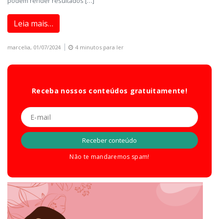
podem render resultados […]
Leia mais…
marcelia,
01/07/2024
4 minutos para ler
Receba nossos conteúdos gratuitamente!
Não te mandaremos spam!