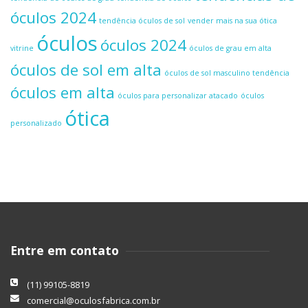
óculos 2024
tendência óculos de sol
vender mais na sua ótica
óculos
óculos 2024
vitrine
óculos de grau em alta
óculos de sol em alta
óculos de sol masculino tendência
óculos em alta
óculos para personalizar atacado
óculos
ótica
personalizado
Entre em contato
(11) 99105-8819
comercial@oculosfabrica.com.br