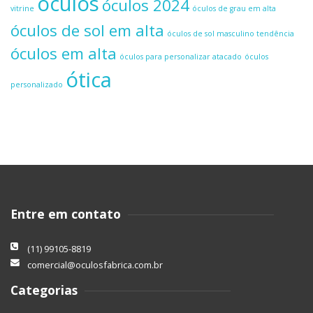
óculos
óculos 2024
vitrine
óculos de grau em alta
óculos de sol em alta
óculos de sol masculino tendência
óculos em alta
óculos para personalizar atacado
óculos
ótica
personalizado
Entre em contato
(11) 99105-8819
comercial@oculosfabrica.com.br
Categorias