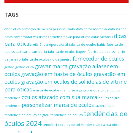
TAGS
abrir ótica
armação de óculos personalizada
data comemorativa
data sazonal
dicas
datas comemorativas
datas comemorativas para óticas
datas sazonais
para óticas
eficiência operacional
fabrica de oculos bahia
fabrica de
oculos balneario camboriu
fabrica de oculos itapevi
fabrica de oculos no rio
fornecedor de oculos
de janeiro
fabrica de oculos rio de janeiro
gravar marca
gravação a laser em
gestão
gestão ótica
óculos
gravação em haste de óculos
gravação em
oculos
gravação em oculos de sol
ideias de vitrine
para óticas
marca de óculos
melhorar a gestão
modelos de oculos
oculos atacado com sua marca
tendencia
oculos de grau
personalizar marca de oculos
tendencia
sazonalidade
tendências de
tendencia de oculos de grau
tendência de óculos
óculos 2024
tendência óculos de sol
vender mais na sua ótica