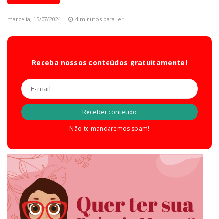
marcelia,
15/07/2024
4 minutos para ler
Receba nossos conteúdos gratuitamente!
Não te mandaremos spam!